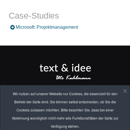
Case-Studies
Microsoft: Projektmanagement
* * * * * * * * * * * * * * * * * *
Wir nutzen auf unserer Website nur Cookies, die essenziell für den
Ute Kuhlmann, M.A.
Betrieb der Seite sind. Sie können selbst entscheiden, ob Sie die
Geisenhofen Nr. 11 | D-82281 Egenhofen
Cookies zulassen möchten. Bitte beachten Sie, dass bei einer
Tel. 08145 809 173 |
E-Mail
Ablehnung womöglich nicht mehr alle Funktionalitäten der Seite zur
Verfügung stehen.