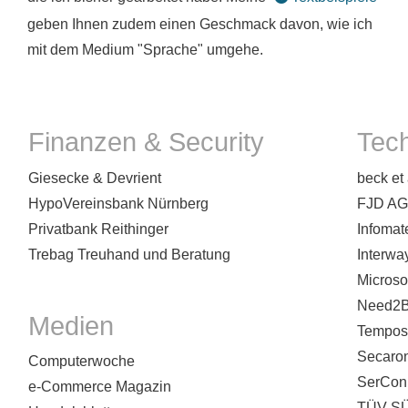
geben Ihnen zudem einen Geschmack davon, wie ich
mit dem Medium "Sprache" umgehe.
Finanzen & Security
Tech
Giesecke & Devrient
beck et 
HypoVereinsbank Nürnberg
FJD AG
Privatbank Reithinger
Infomat
Trebag Treuhand und Beratung
Interwa
Microso
Need2B
Medien
Tempos
Secaro
Computerwoche
SerCon
e-Commerce Magazin
TÜV S