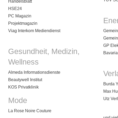
Handelsblatt
HSE24
PC Magazin
Ene
Projektmagazin
Viag Interkom Mediendienst
Gemein
Gemein
GP Elek
Gesundheit, Medizin,
Bavaria
Wellness
Verl
Almeda Informationsdienste
Beautywell Institut
Burda Y
KOS Privatklinik
Max Hu
Mode
Utz Verl
La Rose Noire Couture
und viel