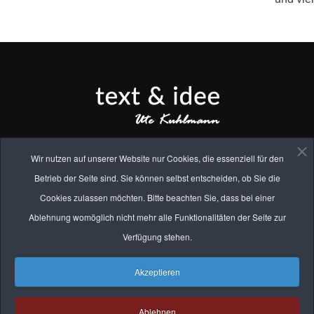
* * * * * * * * * * * * * * * * * *
Wir nutzen auf unserer Website nur Cookies, die essenziell für den
Ute Kuhlmann, M.A.
Betrieb der Seite sind. Sie können selbst entscheiden, ob Sie die
Geisenhofen Nr. 11 | D-82281 Egenhofen
Cookies zulassen möchten. Bitte beachten Sie, dass bei einer
Tel. 08145 809 173 |
E-Mail
Ablehnung womöglich nicht mehr alle Funktionalitäten der Seite zur
Verfügung stehen.
Akzeptieren
IMPRESSUM
Ablehnen
DATENSCHUTZ